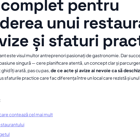
 complet pentru
derea unui restaur
vize și sfaturi prac
nt este visul multor antreprenori pasionați de gastronomie. Dar succe
 pasiune singură — cere planificare atentă, un concept clar și parcurge
 ghid îți arată, pas cu pas,
de ce acte și avize ai nevoie ca să deschiz
lus sfaturile practice care fac diferența între un local care rezistă și unu
:
 care contează cel mai mult
estaurantului
getul