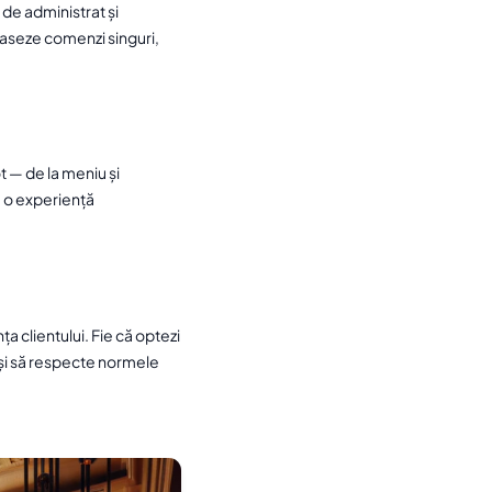
r de administrat și
plaseze comenzi singuri,
ot — de la meniu și
ă o experiență
 clientului. Fie că optezi
l și să respecte normele