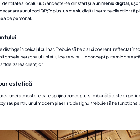
dentitatea localului. Gândește-te din start și la un
meniu digital
, ușo
rin scanarea unui cod QR; în plus, un meniu digital permite clienților să 
nea pe personal.
ntului
istinge în peisajul culinar. Trebuie să fie clar și coerent, reflectat în t
uniformele personalului și stilul de servire. Un concept puternic creeaz
 fidelizarea clienților.
oar estetică
rea unei atmosfere care sprijină conceptul și îmbunătățește experiența
cozy sau pentru unul modern și aerisit, designul trebuie să fie funcționa