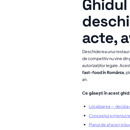
Ghidul
deschi
acte, a
Deschiderea unui restaura
de competitiv nu vine din
autorizațiilor legale. Acest
fast-food în România
, p
an.
Ce găsești în acest ghid
Localizarea — decizia
Conceptul și meniul r
Planul de afaceri și bu