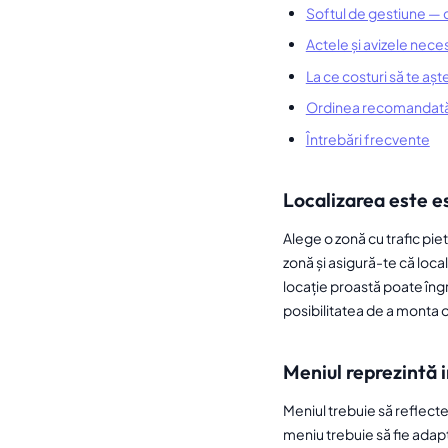
Softul de gestiune — 
Actele și avizele nece
La ce costuri să te așt
Ordinea recomandată 
Întrebări frecvente
Localizarea este e
Alege o zonă cu trafic piet
zonă și asigură-te că loca
locație proastă poate îngr
posibilitatea de a monta o 
Meniul reprezintă 
Meniul trebuie să reflecte
meniu trebuie să fie adapt