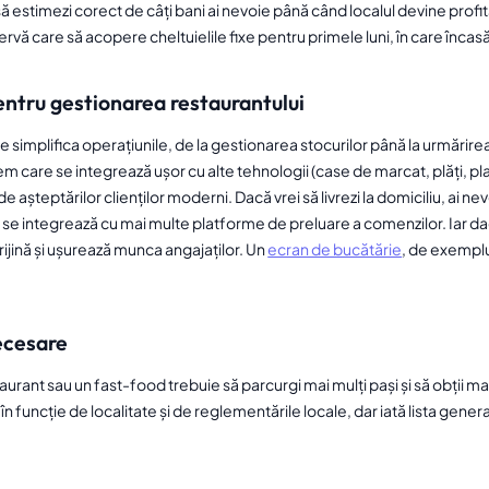
să estimezi corect de câți bani ai nevoie până când localul devine profit
rvă care să acopere cheltuielile fixe pentru primele luni, în care încasăr
entru gestionarea restaurantului
 simplifica operațiunile, de la gestionarea stocurilor până la urmărire
tem care se integrează ușor cu alte tehnologii (case de marcat, plăți, p
e așteptărilor clienților moderni. Dacă vrei să livrezi la domiciliu, ai n
e se integrează cu mai multe platforme de preluare a comenzilor. Iar d
prijină și ușurează munca angajaților. Un
ecran de bucătărie
, de exemplu
necesare
urant sau un fast-food trebuie să parcurgi mai mulți pași și să obții mai
în funcție de localitate și de reglementările locale, dar iată lista gen