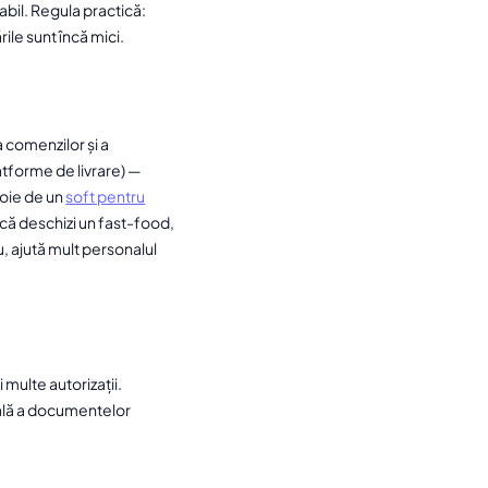
abil. Regula practică:
ile sunt încă mici.
a comenzilor și a
latforme de livrare) —
evoie de un
soft pentru
acă deschizi un fast-food,
, ajută mult personalul
 multe autorizații.
erală a documentelor