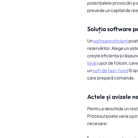
potențialele provocări și 
prevede un capital de reze
Soluția software p
Un
software eficient
poate
rezervărilor. Alege un sis
crește eficiența și răspund
livrări
ușor de folosit, car
un
soft de fast-food
îți s
care prepară comanda.
Actele și avizele 
Pentru a deschide un resta
Procesul poate varia ușor 
necesare: