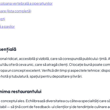
coloana vertebrală a operațiunilor
sare (lista completă)
epți
a pașilor
sențială
onal ridicat, accesibilă și vizibilă, care să corespundă publicului-țintă
lul tău oferă ceva unic, care să atragă clienți. O locație bună poate c
opa un concept excelent. Verifică din timp și aspectele tehnice: disponib
hotă și tubulatură, spațiul pentru depozitare și livrări.
inima restaurantului
 conceptul ales. Echilibrează diversitatea cu câteva specialități care s
abil — să țină cont de feedback-ul clienților și de tendințele culinare 