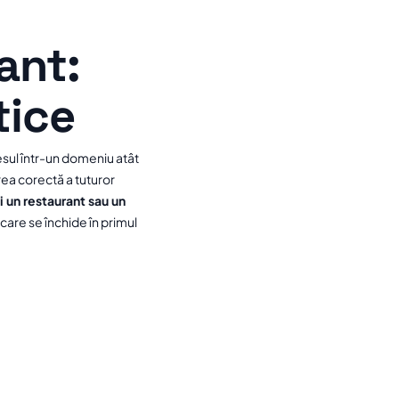
ant:
tice
sul într-un domeniu atât
rea corectă a tuturor
i un restaurant sau un
l care se închide în primul