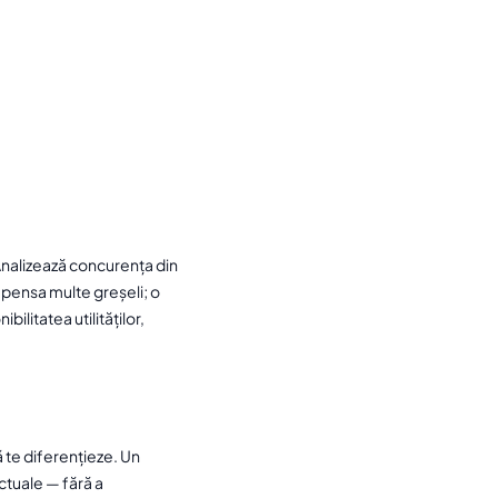
. Analizează concurența din
ompensa multe greșeli; o
ilitatea utilităților,
ă te diferențieze. Un
actuale — fără a