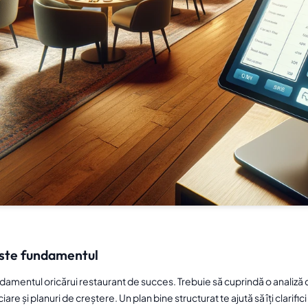
este fundamentul
damentul oricărui restaurant de succes. Trebuie să cuprindă o analiză d
are și planuri de creștere. Un plan bine structurat te ajută să îți clarifici