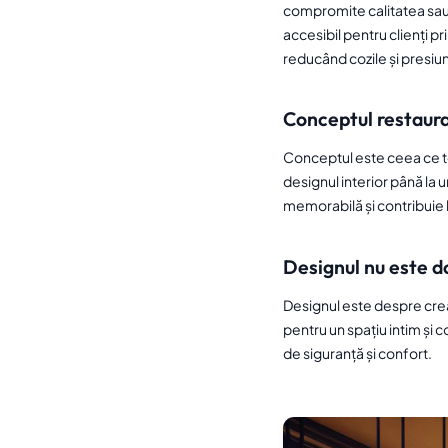
compromite calitatea sau i
accesibil pentru clienți p
reducând cozile și presiu
Conceptul restaura
Conceptul este ceea ce te d
designul interior până la 
memorabilă și contribuie la
Designul nu este d
Designul este despre crea
pentru un spațiu intim și 
de siguranță și confort.