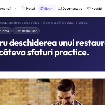
e ce noi?
Prețuri
Blog
Documentație
Noutăți
taurant: de ce acte și avize ai nevoie, plus câteva sfaturi practice.
ri Pizza
Soft Restaurant
u deschiderea unui restaura
 câteva sfaturi practice.