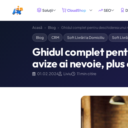
Soluții
CloudShop
SEO
D
Acasă
›
Blog
›
Ghidul complet pentru deschiderea unui res
Blog
CRM
Soft Livrări la Domiciliu
Soft Livră
Ghidul complet pentr
avize ai nevoie, plus
01.02.2024
Liviu
11 min citire