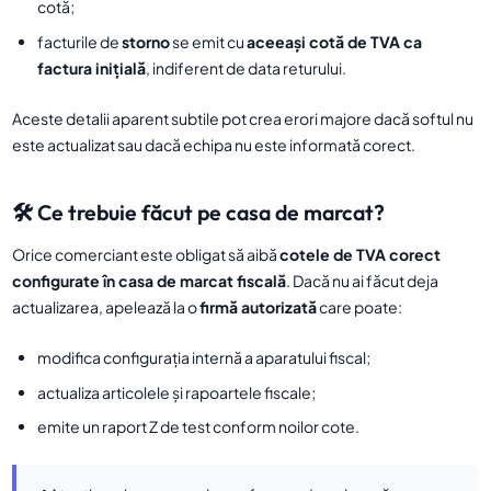
cotă;
facturile de
storno
se emit cu
aceeași cotă de TVA ca
factura inițială
, indiferent de data returului.
Aceste detalii aparent subtile pot crea erori majore dacă softul nu
este actualizat sau dacă echipa nu este informată corect.
🛠 Ce trebuie făcut pe casa de marcat?
Orice comerciant este obligat să aibă
cotele de TVA corect
configurate în casa de marcat fiscală
. Dacă nu ai făcut deja
actualizarea, apelează la o
firmă autorizată
care poate:
modifica configurația internă a aparatului fiscal;
actualiza articolele și rapoartele fiscale;
emite un raport Z de test conform noilor cote.