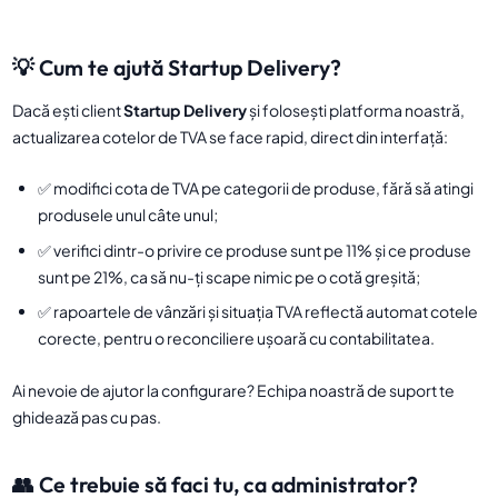
💡 Cum te ajută Startup Delivery?
Dacă ești client
Startup Delivery
și folosești platforma noastră,
actualizarea cotelor de TVA se face rapid, direct din interfață:
✅ modifici cota de TVA pe categorii de produse, fără să atingi
produsele unul câte unul;
✅ verifici dintr-o privire ce produse sunt pe 11% și ce produse
sunt pe 21%, ca să nu-ți scape nimic pe o cotă greșită;
✅ rapoartele de vânzări și situația TVA reflectă automat cotele
corecte, pentru o reconciliere ușoară cu contabilitatea.
Ai nevoie de ajutor la configurare? Echipa noastră de suport te
ghidează pas cu pas.
👥 Ce trebuie să faci tu, ca administrator?