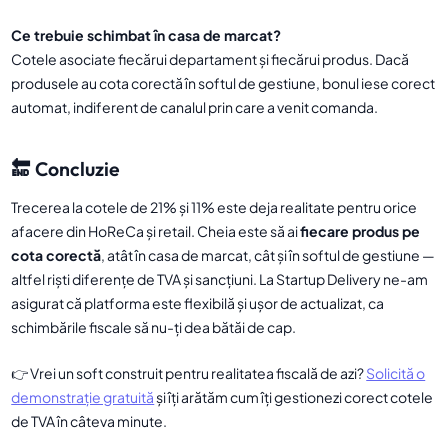
Ce trebuie schimbat în casa de marcat?
Cotele asociate fiecărui departament și fiecărui produs. Dacă
produsele au cota corectă în softul de gestiune, bonul iese corect
automat, indiferent de canalul prin care a venit comanda.
🔚 Concluzie
Trecerea la cotele de 21% și 11% este deja realitate pentru orice
afacere din HoReCa și retail. Cheia este să ai
fiecare produs pe
cota corectă
, atât în casa de marcat, cât și în softul de gestiune —
altfel riști diferențe de TVA și sancțiuni. La Startup Delivery ne-am
asigurat că platforma este flexibilă și ușor de actualizat, ca
schimbările fiscale să nu-ți dea bătăi de cap.
👉 Vrei un soft construit pentru realitatea fiscală de azi?
Solicită o
demonstrație gratuită
și îți arătăm cum îți gestionezi corect cotele
de TVA în câteva minute.