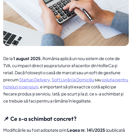
De la
1 august 2025
, România aplică un nou sistem de cote de
TVA, cu impact direct asupra tuturor afacerilor din HoReCa și
retail. Dacă folosești o casă de marcat sau un soft de gestiune
precum
Startup Delivery
,
Soft Livrări la Domiciliu
sau
soluția pentru
hoteluri și pensiuni
, e important să știi exact ce cotă aplici pe
fiecare produs și serviciu. Iată, pe scurt și la zi, ce s-a schimbat și
ce trebuie să faci pentru a rămâne în legalitate.
📌 Ce s-a schimbat concret?
Modificările au fost adoptate prin
Legea nr. 141/2025
(publicată