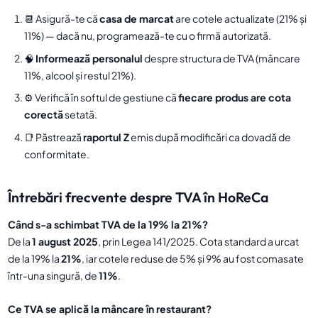
📆 Asigură-te că
casa de marcat
are cotele actualizate (21% și
11%) — dacă nu, programează-te cu o firmă autorizată.
🧠
Informează personalul
despre structura de TVA (mâncare
11%, alcool și restul 21%).
⚙ Verifică în softul de gestiune că
fiecare produs are cota
corectă
setată.
📑 Păstrează
raportul Z
emis după modificări ca dovadă de
conformitate.
Întrebări frecvente despre TVA în HoReCa
Când s-a schimbat TVA de la 19% la 21%?
De la
1 august 2025
, prin Legea 141/2025. Cota standard a urcat
de la 19% la
21%
, iar cotele reduse de 5% și 9% au fost comasate
într-una singură, de
11%
.
Ce TVA se aplică la mâncare în restaurant?