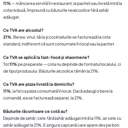
11%
— mâncarea servită în restaurant, la pachet sau livrată intră la
cota redusă, împreună cu băuturile nealcoolice fără zahăr
adăugat.
Ce TVA are alcoolul?
21%
. Berea, vinul, tăria și cocktailurile se facturează la cota
standard, indiferent că sunt consumate în local sau la pachet.
Ce TVA se aplică la fast-food și shaormerie?
Tot
11%
pe preparate — cota nu depinde de formatul localului, ci
de tipul produsului. Băuturile alcoolice rămân la 21%.
Ce TVA are pizza livrată la domiciliu?
11%
, la fel ca pizza consumată în local. Dacă adaugi o bere la
comandă, ea se facturează separat, la 21%.
Băuturile răcoritoare ce cotă au?
Depinde de zahăr: cele
fără
zahăr adăugat intră la 11%, iar cele
cu
zahăr adăugat la 21%. E singura capcană care apare des pe bon.