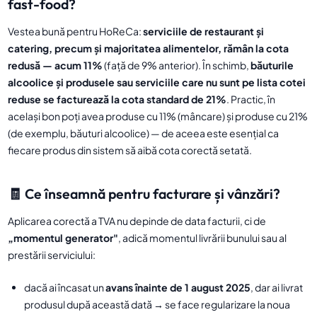
fast-food?
Vestea bună pentru HoReCa:
serviciile de restaurant și
catering, precum și majoritatea alimentelor, rămân la cota
redusă — acum 11%
(față de 9% anterior). În schimb,
băuturile
alcoolice și produsele sau serviciile care nu sunt pe lista cotei
reduse se facturează la cota standard de 21%
. Practic, în
același bon poți avea produse cu 11% (mâncare) și produse cu 21%
(de exemplu, băuturi alcoolice) — de aceea este esențial ca
fiecare produs din sistem să aibă cota corectă setată.
🧾 Ce înseamnă pentru facturare și vânzări?
Aplicarea corectă a TVA nu depinde de data facturii, ci de
„momentul generator"
, adică momentul livrării bunului sau al
prestării serviciului:
dacă ai încasat un
avans înainte de 1 august 2025
, dar ai livrat
produsul după această dată → se face regularizare la noua