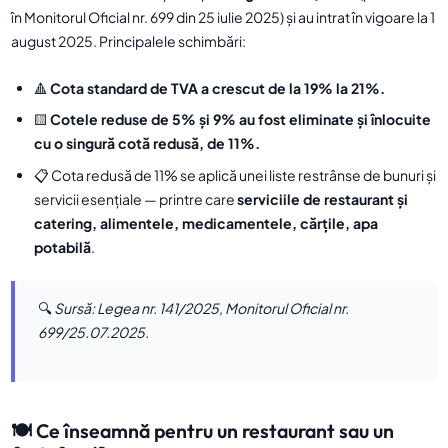
în Monitorul Oficial nr. 699 din 25 iulie 2025) și au intrat în vigoare la 1
august 2025. Principalele schimbări:
🔺
Cota standard de TVA a crescut de la 19% la 21%.
🟨
Cotele reduse de 5% și 9% au fost eliminate și înlocuite
cu o singură cotă redusă, de 11%.
📋 Cota redusă de 11% se aplică unei liste restrânse de bunuri și
servicii esențiale — printre care
serviciile de restaurant și
catering, alimentele, medicamentele, cărțile, apa
potabilă
.
🔍
Sursă: Legea nr. 141/2025, Monitorul Oficial nr.
699/25.07.2025.
🍽️ Ce înseamnă pentru un restaurant sau un