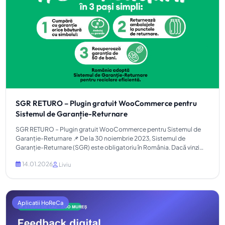
SGR RETURO – Plugin gratuit WooCommerce pentru
Sistemul de Garanție-Returnare
SGR RETURO – Plugin gratuit WooCommerce pentru Sistemul de
Garanție-Returnare 📌 De la 30 noiembrie 2023, Sistemul de
Garanție-Returnare (SGR) este obligatoriu în România. Dacă vinzi
băuturi în ambalaje returnabile (PET, doze aluminiu, sticle), tre...
14.01.2026
Liviu
Aplicatii HoReCa