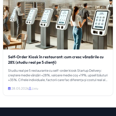
Self-Order Kiosk în restaurant: cum cresc vânzările cu
28% (studiu real pe 5 clienți)
Studiu real pe 5 restaurante cu self-order kiosk Startup Delivery:
creștere medie vânzări +28%, valoare medie coș +19%, upsell băuturi
+35%. Cifrele individuale, factorii care fac diferența și costul real al
implementării.
28.05.2026
Liviu