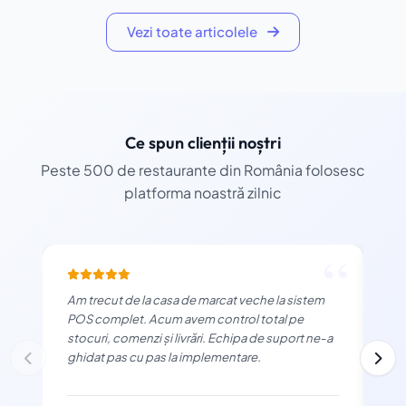
Vezi toate articolele
Ce spun clienții noștri
Peste 500 de restaurante din România folosesc
platforma noastră zilnic
“
Am trecut de la casa de marcat veche la sistem
Apl
POS complet. Acum avem control total pe
mod
stocuri, comenzi și livrări. Echipa de suport ne-a
buc
ghidat pas cu pas la implementare.
și 