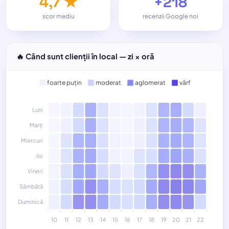
4,7 ★
+218
scor mediu
recenzii Google noi
🔥 Când sunt clienții în local — zi × oră
foarte puțin
moderat
aglomerat
vârf
Luni
Marți
Miercuri
Joi
Vineri
Sâmbătă
Duminică
10
11
12
13
14
15
16
17
18
19
20
21
22