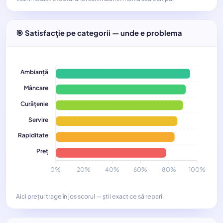
🎯 Satisfacție pe categorii — unde e problema
Ambianță
Mâncare
Curățenie
Servire
Rapiditate
Preț
0%
20%
40%
60%
80%
100%
Aici prețul trage în jos scorul — știi exact ce să repari.