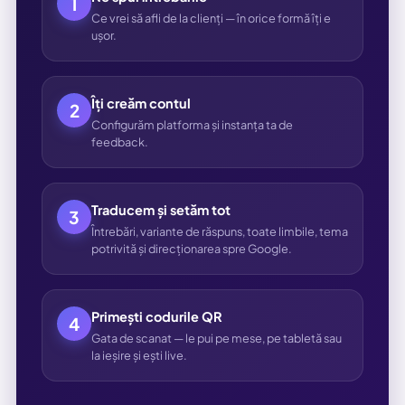
1
Ce vrei să afli de la clienți — în orice formă îți e
ușor.
Îți creăm contul
2
Configurăm platforma și instanța ta de
feedback.
Traducem și setăm tot
3
Întrebări, variante de răspuns, toate limbile, tema
potrivită și direcționarea spre Google.
Primești codurile QR
4
Gata de scanat — le pui pe mese, pe tabletă sau
la ieșire și ești live.