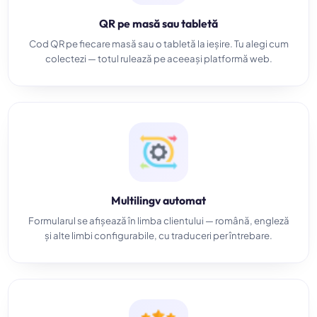
QR pe masă sau tabletă
Cod QR pe fiecare masă sau o tabletă la ieșire. Tu alegi cum
colectezi — totul rulează pe aceeași platformă web.
Multilingv automat
Formularul se afișează în limba clientului — română, engleză
și alte limbi configurabile, cu traduceri per întrebare.