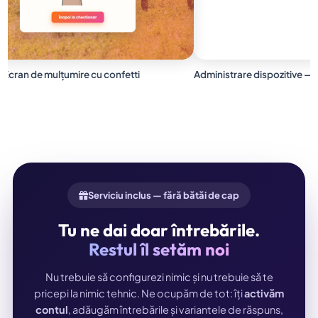
Ecran de mulțumire cu confetti
Administrare dispozitive — 
Serviciu inclus — fără bătăi de cap
Tu ne dai doar întrebările.
Restul îl setăm noi
Nu trebuie să configurezi nimic și nu trebuie să te
pricepi la nimic tehnic. Ne ocupăm de tot: îți
activăm
contul
, adăugăm întrebările și variantele de răspuns,