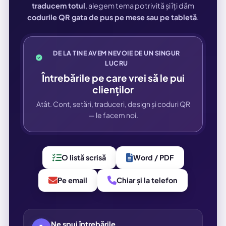
traducem totul
, alegem tema potrivită și îți dăm
codurile QR gata de pus pe mese sau pe tabletă
.
DE LA TINE AVEM NEVOIE DE UN SINGUR
LUCRU
Întrebările pe care vrei să le pui
clienților
Atât. Cont, setări, traduceri, design și coduri QR
— le facem noi.
O listă scrisă
Word / PDF
Pe email
Chiar și la telefon
Ne spui întrebările