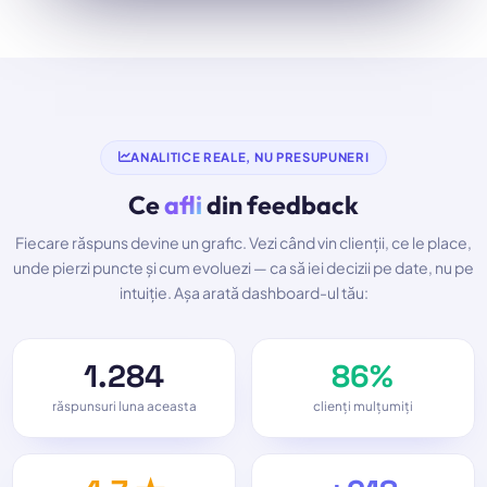
ANALITICE REALE, NU PRESUPUNERI
Ce
afli
din feedback
Fiecare răspuns devine un grafic. Vezi când vin clienții, ce le place,
unde pierzi puncte și cum evoluezi — ca să iei decizii pe date, nu pe
intuiție. Așa arată dashboard-ul tău:
1.284
86%
răspunsuri luna aceasta
clienți mulțumiți