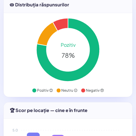
🥧 Distribuția răspunsurilor
Pozitiv
78%
Pozitiv 😊
Neutru 😐
Negativ 😞
🏆 Scor pe locație — cine e în frunte
5.0