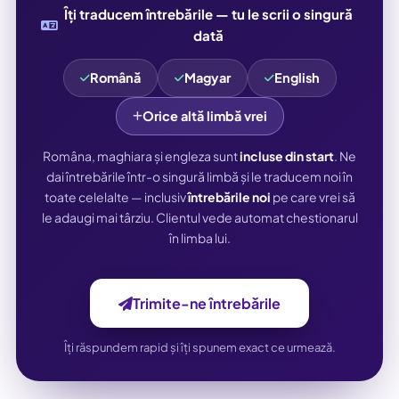
Îți traducem întrebările — tu le scrii o singură
dată
Română
Magyar
English
Orice altă limbă vrei
Româna, maghiara și engleza sunt
incluse din start
. Ne
dai întrebările într-o singură limbă și le traducem noi în
toate celelalte — inclusiv
întrebările noi
pe care vrei să
le adaugi mai târziu. Clientul vede automat chestionarul
în limba lui.
Trimite-ne întrebările
Îți răspundem rapid și îți spunem exact ce urmează.