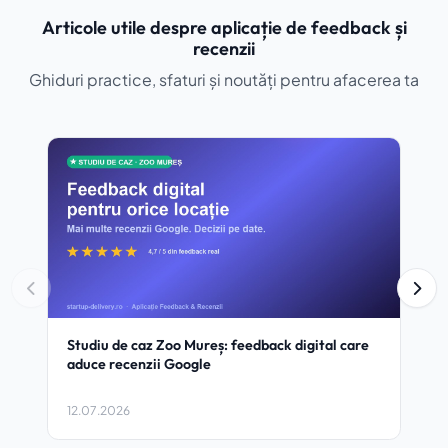
Articole utile despre aplicație de feedback și
recenzii
Ghiduri practice, sfaturi și noutăți pentru afacerea ta
Studiu de caz Zoo Mureș: feedback digital care
NIR 
aduce recenzii Google
Tran
Clou
12.07.2026
11.0