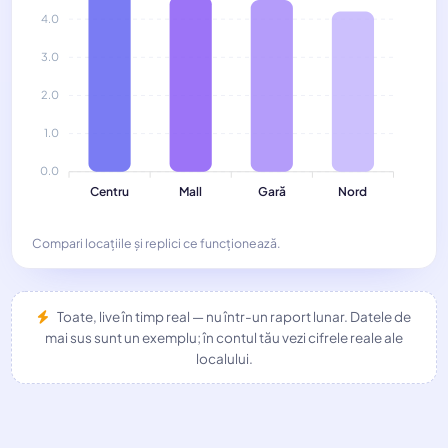
4.0
3.0
2.0
1.0
0.0
Centru
Mall
Gară
Nord
Compari locațiile și replici ce funcționează.
Toate, live în timp real — nu într-un raport lunar. Datele de
mai sus sunt un exemplu; în contul tău vezi cifrele reale ale
localului.