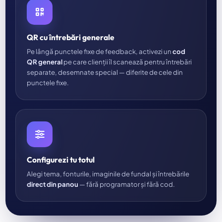
QR cu întrebări generale
Pe lângă punctele fixe de feedback, activezi un
cod
QR general
pe care clienții îl scanează pentru întrebări
separate, desemnate special — diferite de cele din
punctele fixe.
Configurezi tu totul
Alegi tema, fonturile, imaginile de fundal și întrebările
direct din panou
— fără programator și fără cod.