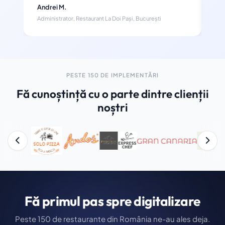
Andrei M.
Ele
Administrator, Restaurant La Doi Pași, București
Man
PESTE 150 DE IMPLEMENTĂRI
Fă cunoștință cu o parte dintre clienții
noștri
Fă primul pas spre digitalizare
Peste 150 de restaurante din România ne-au ales deja.