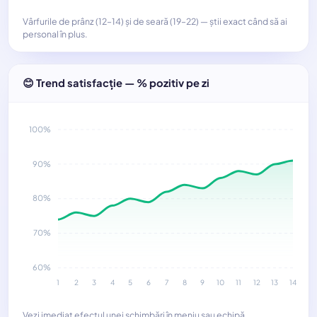
Vârfurile de prânz (12–14) și de seară (19–22) — știi exact când să ai
personal în plus.
😊 Trend satisfacție — % pozitiv pe zi
100%
90%
80%
70%
60%
1
2
3
4
5
6
7
8
9
10
11
12
13
14
Vezi imediat efectul unei schimbări în meniu sau echipă.