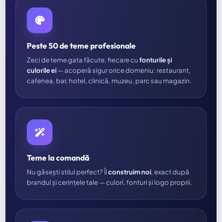
Peste 50 de teme profesionale
Zeci de teme gata făcute, fiecare cu
fonturile și
culorile ei
— acoperă sigur orice domeniu: restaurant,
cafenea, bar, hotel, clinică, muzeu, parc sau magazin.
Teme la comandă
Nu găsești stilul perfect? Îl
construim noi
, exact după
brandul și cerințele tale — culori, fonturi și logo proprii.