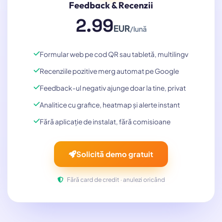
Feedback & Recenzii
2.99
EUR
/lună
Formular web pe cod QR sau tabletă, multilingv
Recenziile pozitive merg automat pe Google
Feedback-ul negativ ajunge doar la tine, privat
Analitice cu grafice, heatmap și alerte instant
Fără aplicație de instalat, fără comisioane
Solicită demo gratuit
Fără card de credit · anulezi oricând