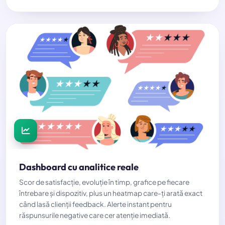
Dashboard cu analitice reale
Scor de satisfacție, evoluție în timp, grafice pe fiecare
întrebare și dispozitiv, plus un heatmap care-ți arată exact
când lasă clienții feedback. Alerte instant pentru
răspunsurile negative care cer atenție imediată.