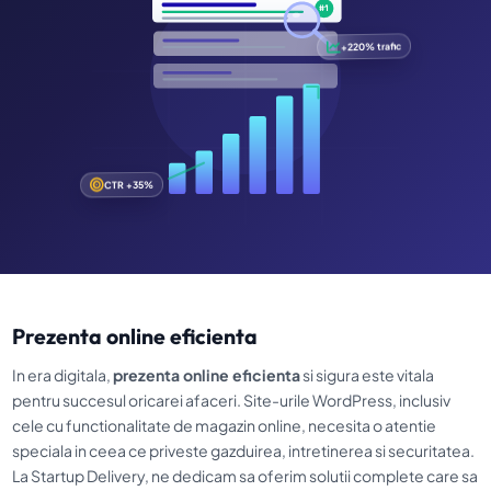
#1
+220% trafic
CTR +35%
Prezenta online eficienta
In era digitala,
prezenta online eficienta
si sigura este vitala
pentru succesul oricarei afaceri. Site-urile WordPress, inclusiv
cele cu functionalitate de magazin online, necesita o atentie
speciala in ceea ce priveste gazduirea, intretinerea si securitatea.
La Startup Delivery, ne dedicam sa oferim solutii complete care sa