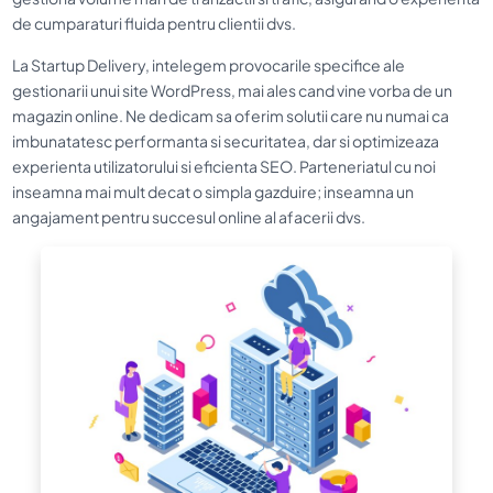
de cumparaturi fluida pentru clientii dvs.
La Startup Delivery, intelegem provocarile specifice ale
gestionarii unui site WordPress, mai ales cand vine vorba de un
magazin online. Ne dedicam sa oferim solutii care nu numai ca
imbunatatesc performanta si securitatea, dar si optimizeaza
experienta utilizatorului si eficienta SEO. Parteneriatul cu noi
inseamna mai mult decat o simpla gazduire; inseamna un
angajament pentru succesul online al afacerii dvs.