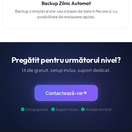
Backup Zilnic Automat
Backup complet al site-ului si bazei de date in fiecare zi, cu
posibilitate de restaurare rapida.
Pregătit pentru următorul nivel?
14 zile gratuit, setup inclus, suport dedicat.
Contactează-ne
Setup gratuit ·
Suport inclus ·
Anulezi oricând