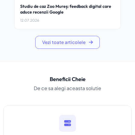
Studiu de caz Zoo Mureș: feedback digital care
Self
aduce recenzii Google
vânz
12.07.2026
28.0
Vezi toate articolele
Beneficii Cheie
De ce sa alegi aceasta solutie