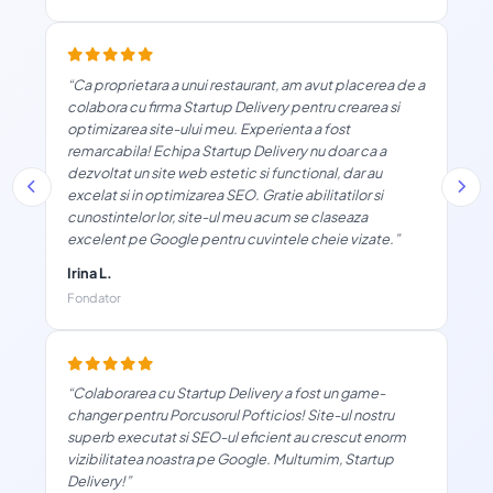
“Ca proprietara a unui restaurant, am avut placerea de a
colabora cu firma Startup Delivery pentru crearea si
optimizarea site-ului meu. Experienta a fost
remarcabila! Echipa Startup Delivery nu doar ca a
dezvoltat un site web estetic si functional, dar au
excelat si in optimizarea SEO. Gratie abilitatilor si
cunostintelor lor, site-ul meu acum se claseaza
excelent pe Google pentru cuvintele cheie vizate.”
Irina L.
Fondator
“Colaborarea cu Startup Delivery a fost un game-
changer pentru Porcusorul Pofticios! Site-ul nostru
superb executat si SEO-ul eficient au crescut enorm
vizibilitatea noastra pe Google. Multumim, Startup
Delivery!”