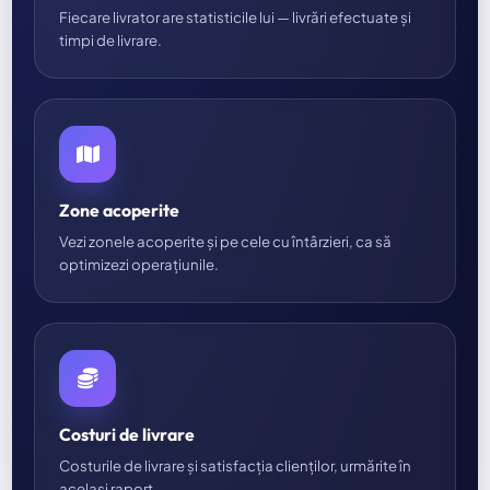
Fiecare livrator are statisticile lui — livrări efectuate și
timpi de livrare.
Zone acoperite
Vezi zonele acoperite și pe cele cu întârzieri, ca să
optimizezi operațiunile.
Costuri de livrare
Costurile de livrare și satisfacția clienților, urmărite în
același raport.