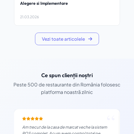
Alegere si Implementare
Res
21.03.2026
14.0
Vezi toate articolele
Ce spun clienții noștri
Peste 500 de restaurante din România folosesc
platforma noastră zilnic
“
Am trecut de la casa de marcat veche la sistem
Apl
POS complet. Acum avem control total pe
mod