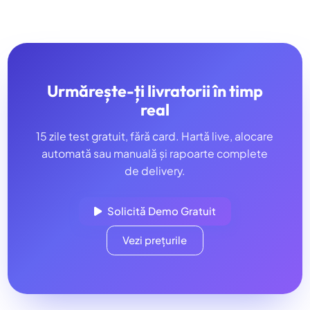
Urmărește-ți livratorii în timp
real
15 zile test gratuit, fără card. Hartă live, alocare
automată sau manuală și rapoarte complete
de delivery.
Solicită Demo Gratuit
Vezi prețurile