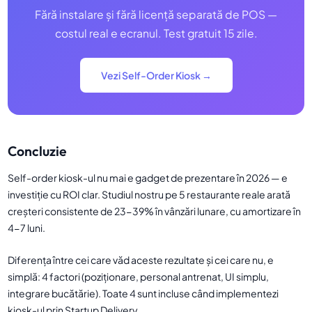
Fără instalare și fără licență separată de POS —
costul real e ecranul. Test gratuit 15 zile.
Vezi Self-Order Kiosk →
Concluzie
Self-order kiosk-ul nu mai e gadget de prezentare în 2026 — e
investiție cu ROI clar. Studiul nostru pe 5 restaurante reale arată
creșteri consistente de 23-39% în vânzări lunare, cu amortizare în
4-7 luni.
Diferența între cei care văd aceste rezultate și cei care nu, e
simplă: 4 factori (poziționare, personal antrenat, UI simplu,
integrare bucătărie). Toate 4 sunt incluse când implementezi
kiosk-ul prin Startup Delivery.