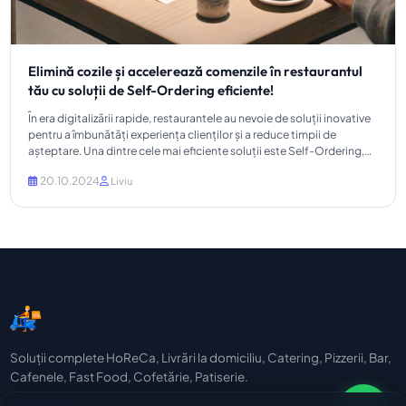
Elimină cozile și accelerează comenzile în restaurantul
tău cu soluții de Self-Ordering eficiente!
În era digitalizării rapide, restaurantele au nevoie de soluții inovative
pentru a îmbunătăți experiența clienților și a reduce timpii de
așteptare. Una dintre cele mai eficiente soluții este Self-Ordering,
un sistem care elimină cozile și optimiz...
20.10.2024
Liviu
Soluții complete HoReCa, Livrări la domiciliu, Catering, Pizzerii, Bar,
Cafenele, Fast Food, Cofetărie, Patiserie.