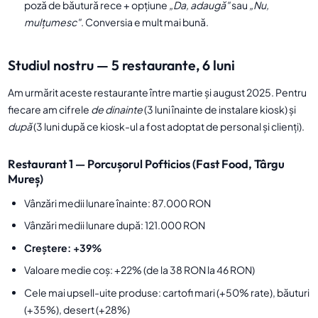
poză de băutură rece + opțiune
„Da, adaugă"
sau
„Nu,
mulțumesc"
. Conversia e mult mai bună.
Studiul nostru — 5 restaurante, 6 luni
Am urmărit aceste restaurante între martie și august 2025. Pentru
fiecare am cifrele
de dinainte
(3 luni înainte de instalare kiosk) și
după
(3 luni după ce kiosk-ul a fost adoptat de personal și clienți).
Restaurant 1 — Porcușorul Pofticios (Fast Food, Târgu
Mureș)
Vânzări medii lunare înainte: 87.000 RON
Vânzări medii lunare după: 121.000 RON
Creștere: +39%
Valoare medie coș: +22% (de la 38 RON la 46 RON)
Cele mai upsell-uite produse: cartofi mari (+50% rate), băuturi
(+35%), desert (+28%)