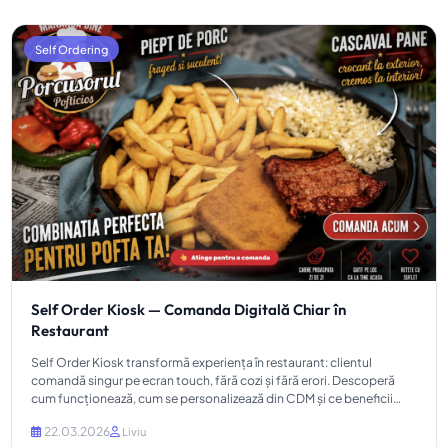
Self Ordering
Self Order Kiosk — Comanda Digitală Chiar în
Restaurant
Self Order Kiosk transformă experiența în restaurant: clientul
comandă singur pe ecran touch, fără cozi și fără erori. Descoperă
cum funcționează, cum se personalizează din CDM și ce beneficii
aduce.
22.03.2026
Liviu