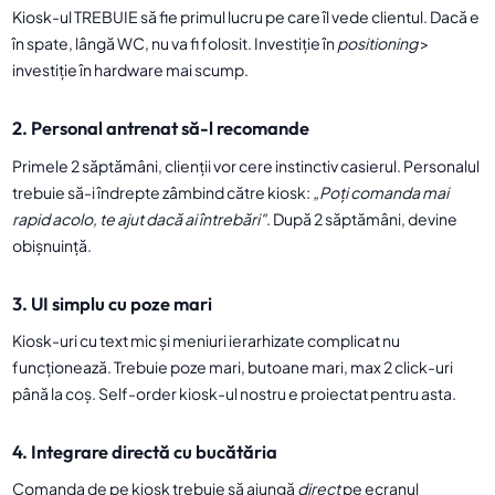
Kiosk-ul TREBUIE să fie primul lucru pe care îl vede clientul. Dacă e
în spate, lângă WC, nu va fi folosit. Investiție în
positioning
>
investiție în hardware mai scump.
2. Personal antrenat să-l recomande
Primele 2 săptămâni, clienții vor cere instinctiv casierul. Personalul
trebuie să-i îndrepte zâmbind către kiosk:
„Poți comanda mai
rapid acolo, te ajut dacă ai întrebări"
. După 2 săptămâni, devine
obișnuință.
3. UI simplu cu poze mari
Kiosk-uri cu text mic și meniuri ierarhizate complicat nu
funcționează. Trebuie poze mari, butoane mari, max 2 click-uri
până la coș. Self-order kiosk-ul nostru e proiectat pentru asta.
4. Integrare directă cu bucătăria
Comanda de pe kiosk trebuie să ajungă
direct
pe ecranul