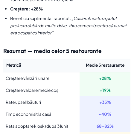
Creștere: +28%
Beneficiu suplimentar raportat:
„Casierul nostru a putut
prelucra dublu de multe drive-thru comenzi pentru că nu mai
era ocupat cu interior"
Rezumat — media celor 5 restaurante
Metrică
Medie 5 restaurante
Creștere vânzări lunare
+28%
Creștere valoare medie coș
+19%
Rate upsell băuturi
+35%
Timp economisit la casă
~40%
Rata adoptare kiosk (după 3 luni)
68-82%