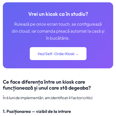
Vrei un kiosk ca în studiu?
Rulează pe orice ecran touch, se configurează
din cloud, iar comanda pleacă automat la casă și
în bucătărie.
Vezi Self-Order Kiosk →
Ce face diferența între un kiosk care
funcționează și unul care stă degeaba?
În 6 luni de implementări, am identificat 4 factori critici:
1. Poziționarea — vizibil de la intrare