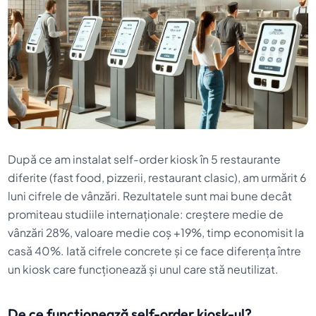
După ce am instalat self-order kiosk în 5 restaurante
diferite (fast food, pizzerii, restaurant clasic), am urmărit 6
luni cifrele de vânzări. Rezultatele sunt mai bune decât
promiteau studiile internaționale:
creștere medie de
vânzări 28%
, valoare medie coș
+19%
, timp economisit la
casă
40%
. Iată cifrele concrete și ce face diferența între
un kiosk care funcționează și unul care stă neutilizat.
De ce funcționează self-order kiosk-ul?