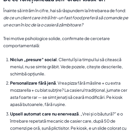
Înainte să intrăm în cifre, hai să răspundem la întrebarea de fond:
de ce un client care intră într-un fast food preferă să comande pe
un ecran în loc de la o casieră zâmbitoare?
Trei motive psihologice solide, confirmate de cercetare
comportamentală:
Niciun „presure" social
. Clientul își ia timpul lui să citească
meniul, nu se simte grăbit. Vede pozele, citește descrierile,
schimbă opțiunile.
Personalizare fără jenă
. Vrea pizza fără măsline + cu extra
mozzarella + cu blat subțire? La casierul tradițional, jumate cer
asta foarte rar — se simt jenați să ceară modificări. Pe kiosk
apasă butoanele, fără rușine.
Upsell automat care nu enervează
. „Vrei și o băutură?" e o
întrebare repetată mecanic de casier care, după 50 de
comenzi pe oră, sună plictisitor. Pe kiosk, e un slide colorat cu