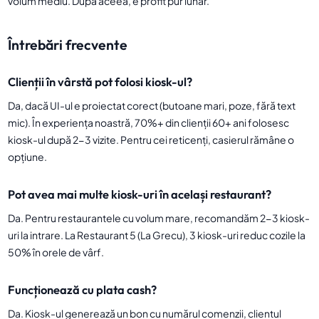
volum mediu. După aceea, e profit pur lunar.
Întrebări frecvente
Clienții în vârstă pot folosi kiosk-ul?
Da, dacă UI-ul e proiectat corect (butoane mari, poze, fără text
mic). În experiența noastră, 70%+ din clienții 60+ ani folosesc
kiosk-ul după 2-3 vizite. Pentru cei reticenți, casierul rămâne o
opțiune.
Pot avea mai multe kiosk-uri în același restaurant?
Da. Pentru restaurantele cu volum mare, recomandăm 2-3 kiosk-
uri la intrare. La Restaurant 5 (La Grecu), 3 kiosk-uri reduc cozile la
50% în orele de vârf.
Funcționează cu plata cash?
Da. Kiosk-ul generează un bon cu numărul comenzii, clientul