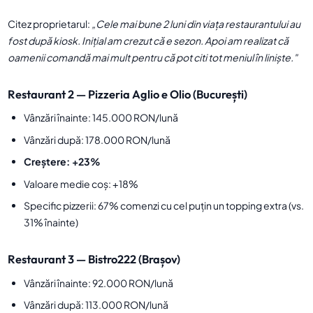
Citez proprietarul:
„Cele mai bune 2 luni din viața restaurantului au
fost după kiosk. Inițial am crezut că e sezon. Apoi am realizat că
oamenii comandă mai mult pentru că pot citi tot meniul în liniște."
Restaurant 2 — Pizzeria Aglio e Olio (București)
Vânzări înainte: 145.000 RON/lună
Vânzări după: 178.000 RON/lună
Creștere: +23%
Valoare medie coș: +18%
Specific pizzerii: 67% comenzi cu cel puțin un topping extra (vs.
31% înainte)
Restaurant 3 — Bistro222 (Brașov)
Vânzări înainte: 92.000 RON/lună
Vânzări după: 113.000 RON/lună