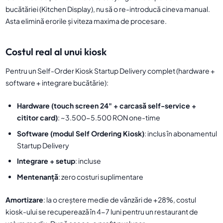
bucătăriei (Kitchen Display), nu să o re-introducă cineva manual.
Asta elimină erorile și viteza maxima de procesare.
Costul real al unui kiosk
Pentru un Self-Order Kiosk Startup Delivery complet (hardware +
software + integrare bucătărie):
Hardware (touch screen 24" + carcasă self-service +
cititor card)
: ~3.500-5.500 RON one-time
Software (modul Self Ordering Kiosk)
: inclus în abonamentul
Startup Delivery
Integrare + setup
: incluse
Mentenanță
: zero costuri suplimentare
Amortizare
: la o creștere medie de vânzări de +28%, costul
kiosk-ului se recuperează în 4-7 luni pentru un restaurant de