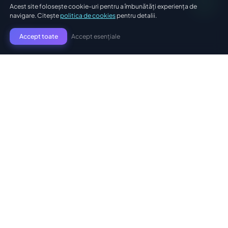
Acest site folosește cookie-uri pentru a îmbunătăți experiența de
navigare. Citește
politica de cookies
pentru detalii.
Soluții
Accept esențiale
Accept toate
Soft Restaurant
Soft Pizzerie
Soft Fast Food
Pensiune & Hotel
Magazin Online
Gestiune Cloud
Self Ordering
Meniu Digital
Resurse
Aplicație Livratori
Kitchen Display