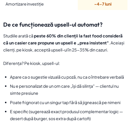
Amortizare investiție
~4-7 luni
De ce funcționează upsell-ul automat?
Studiile arată că
peste 60% din clienții la fast food consideră
că un casier care propune un upsell e „prea insistent"
. Aceiași
clienți, pe kiosk, acceptă upsell-ul în 25-35% din cazuri.
Diferența? Pe kiosk, upsell-ul:
Apare ca o sugestie vizuală cu poză, nu ca o întrebare verbală
Nu e personalizat de un om care „își dă silința" — clientul nu
simte presiune
Poate fi ignorat cu un singur tap fără să jignească pe nimeni
E specific (sugerează exact produsul complementar logic —
desert după burger, sos extra după cartofi)