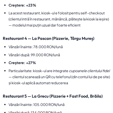
Creștere: +23%
La acest restaurant, kiosk-ul e folosit pentru self-checkout
(clientul intră în restaurant, mănâncă, plătește la kiosk la ieșire)
— modelul mai puțin uzual dar foarte eficient
Restaurant 4 — La Pascan (Pizzerie, Târgu Mureș)
Vânzări înainte: 78.000 RON/lună
Vânzări după: 99.000 RON/lună
Creștere: +27%
Particularitate: kiosk-ul are integrate
cupoanele clientului fidel
— clientul scanează un QR cu telefonul (din contul lui de pe site)
și kiosk-ul aplică automat reducerea
Restaurant 5 — La Grecu (Pizzerie + Fast Food, Brăila)
Vânzări înainte: 105.000 RON/lună
Vânzări după: 134.000 RON/lună