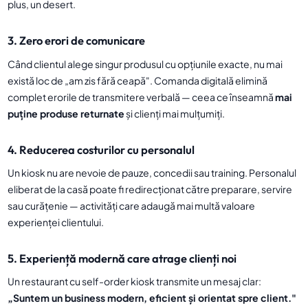
plus, un desert.
3. Zero erori de comunicare
Când clientul alege singur produsul cu opțiunile exacte, nu mai
există loc de „am zis fără ceapă". Comanda digitală elimină
complet erorile de transmitere verbală — ceea ce înseamnă
mai
puține produse returnate
și clienți mai mulțumiți.
4. Reducerea costurilor cu personalul
Un kiosk nu are nevoie de pauze, concedii sau training. Personalul
eliberat de la casă poate fi redirecționat către preparare, servire
sau curățenie — activități care adaugă mai multă valoare
experienței clientului.
5. Experiență modernă care atrage clienți noi
Un restaurant cu self-order kiosk transmite un mesaj clar:
„Suntem un business modern, eficient și orientat spre client."