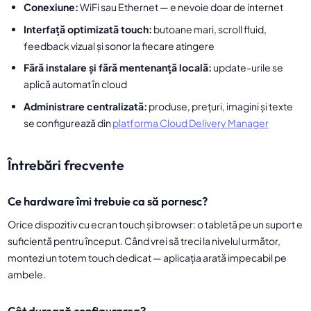
Conexiune:
WiFi sau Ethernet — e nevoie doar de internet
Interfață optimizată touch:
butoane mari, scroll fluid,
feedback vizual și sonor la fiecare atingere
Fără instalare și fără mentenanță locală:
update-urile se
aplică automat în cloud
Administrare centralizată:
produse, prețuri, imagini și texte
se configurează din
platforma Cloud Delivery Manager
Întrebări frecvente
Ce hardware îmi trebuie ca să pornesc?
Orice dispozitiv cu ecran touch și browser: o tabletă pe un suport e
suficientă pentru început. Când vrei să treci la nivelul următor,
montezi un totem touch dedicat — aplicația arată impecabil pe
ambele.
Cât durează configurarea?