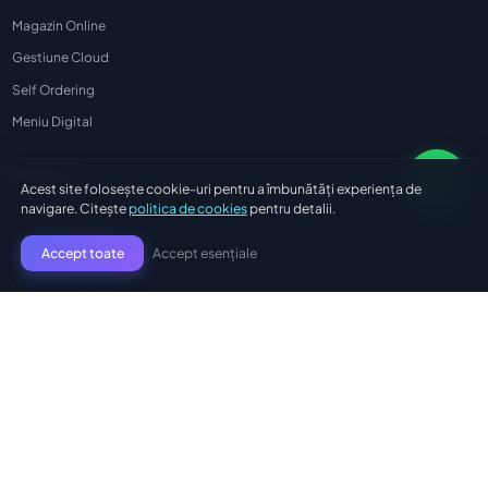
Magazin Online
Gestiune Cloud
Self Ordering
Meniu Digital
Resurse
Acest site folosește cookie-uri pentru a îmbunătăți experiența de
navigare. Citește
politica de cookies
pentru detalii.
Aplicație Livratori
Accept esențiale
Accept toate
Kitchen Display
Urmărire Livratori
Feedback & Recenzii
Blog
Noutăți
Prețuri
Soluții