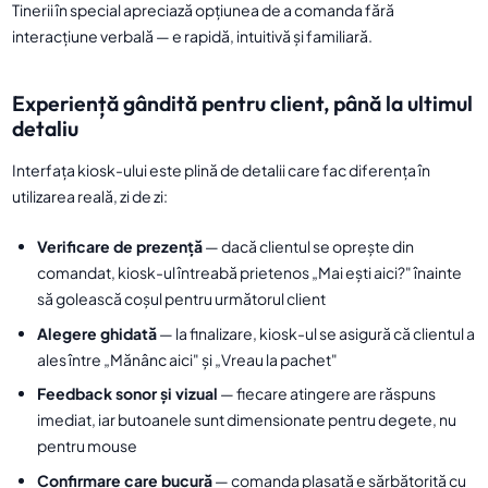
Tinerii în special apreciază opțiunea de a comanda fără
interacțiune verbală — e rapidă, intuitivă și familiară.
Experiență gândită pentru client, până la ultimul
detaliu
Interfața kiosk-ului este plină de detalii care fac diferența în
utilizarea reală, zi de zi:
Verificare de prezență
— dacă clientul se oprește din
comandat, kiosk-ul întreabă prietenos „Mai ești aici?" înainte
să golească coșul pentru următorul client
Alegere ghidată
— la finalizare, kiosk-ul se asigură că clientul a
ales între „Mănânc aici" și „Vreau la pachet"
Feedback sonor și vizual
— fiecare atingere are răspuns
imediat, iar butoanele sunt dimensionate pentru degete, nu
pentru mouse
Confirmare care bucură
— comanda plasată e sărbătorită cu