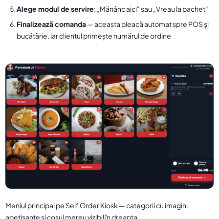
Alege modul de servire
: „Mănânc aici" sau „Vreau la pachet"
Finalizează comanda
— aceasta pleacă automat spre POS și
bucătărie, iar clientul primește numărul de ordine
Meniul principal pe Self Order Kiosk — categorii cu imagini
apetisante și coșul mereu vizibil în dreapta