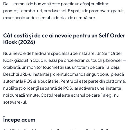
Da — ecranul de bun venit este practic un afișaj publicitar:
promoții, combo-uri, produse noi. E spațiu de promovare gratuit,
exact acolo unde clientul ia decizia de cumpărare.
Cât costă și de ce ai nevoie pentru un Self Order
Kiosk (2026)
Nu ai nevoie de hardware special sau de instalare. Un Self Order
Kiosk găzduit în cloud rulează pe orice ecran cu touch și browser —
o tabletă, un monitor touch ieftin sau un totem pe care îl ai deja.
Deschizi URL-ul instanței și clientul comandă singur; bonul pleacă
automat la POS și la bucătărie. Pentru că este parte din platformă,
nu plătești o licență separată de POS, iar activarea unei instanțe
noi durează minute. Costul real este ecranul pe care îl alegi, nu
software-ul.
Începe acum