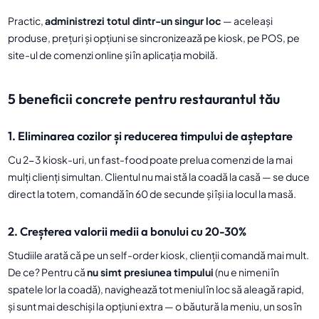
Practic,
administrezi totul dintr-un singur loc
— aceleași
produse, prețuri și opțiuni se sincronizează pe kiosk, pe POS, pe
site-ul de comenzi online și în aplicația mobilă.
5 beneficii concrete pentru restaurantul tău
1. Eliminarea cozilor și reducerea timpului de așteptare
Cu 2-3 kiosk-uri, un fast-food poate prelua comenzi de la mai
mulți clienți simultan. Clientul nu mai stă la coadă la casă — se duce
direct la totem, comandă în 60 de secunde și își ia locul la masă.
2. Creșterea valorii medii a bonului cu 20-30%
Studiile arată că pe un self-order kiosk, clienții comandă mai mult.
De ce? Pentru că
nu simt presiunea timpului
(nu e nimeni în
spatele lor la coadă), navighează tot meniul în loc să aleagă rapid,
și sunt mai deschiși la opțiuni extra — o băutură la meniu, un sos în