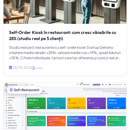
Self-Order Kiosk în restaurant: cum cresc vânzările cu
28% (studiu real pe 5 clienți)
Studiu real pe 5 restaurante cu self-order kiosk Startup Delivery:
creștere medie vânzări +28%, valoare medie coș +19%, upsell băuturi
+35%. Cifrele individuale, factorii care fac diferența și costul real al
implementării.
28.05.2026
Liviu
Soft Restaurant