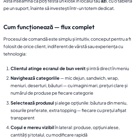
Asta înseamnă că poți testa un kiosk în localul tău
azi
, cu o tabletă
pe un suport, înainte să investești într-un totem dedicat.
Cum funcționează — flux complet
Procesul de comandă este simplu și intuitiv, conceput pentru a fi
folosit de orice client, indiferent de vârstă sau experiența cu
tehnologia:
Clientul atinge ecranul de bun venit
și intră direct în meniu
Navighează categoriile
— mic dejun, sandwich, wrap,
meniuri, deserturi, băuturi — cu imagini mari, prețuri clare și
numărul de produse pe fiecare categorie
Selectează produsul
și alege opțiunile: băutura din meniu,
sosurile preferate, extra topping — fiecare cu prețul afișat
transparent
Coșul e mereu vizibil
în lateral: produse, opțiuni alese,
cantități și totalul, cu modificare rapidă