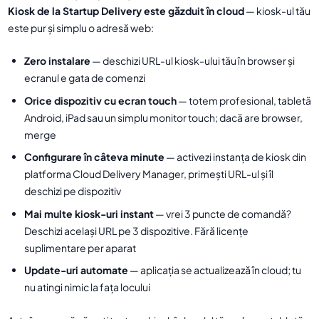
Kiosk de la Startup Delivery este găzduit în cloud
— kiosk-ul tău
este pur și simplu o adresă web:
Zero instalare
— deschizi URL-ul kiosk-ului tău în browser și
ecranul e gata de comenzi
Orice dispozitiv cu ecran touch
— totem profesional, tabletă
Android, iPad sau un simplu monitor touch; dacă are browser,
merge
Configurare în câteva minute
— activezi instanța de kiosk din
platforma Cloud Delivery Manager, primești URL-ul și îl
deschizi pe dispozitiv
Mai multe kiosk-uri instant
— vrei 3 puncte de comandă?
Deschizi același URL pe 3 dispozitive. Fără licențe
suplimentare per aparat
Update-uri automate
— aplicația se actualizează în cloud; tu
nu atingi nimic la fața locului