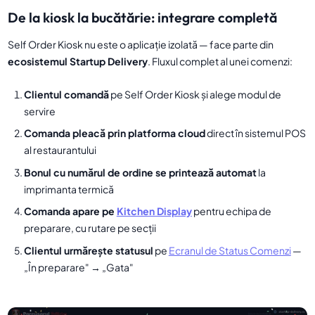
De la kiosk la bucătărie: integrare completă
Self Order Kiosk nu este o aplicație izolată — face parte din
ecosistemul Startup Delivery
. Fluxul complet al unei comenzi:
Clientul comandă
pe Self Order Kiosk și alege modul de
servire
Comanda pleacă prin platforma cloud
direct în sistemul POS
al restaurantului
Bonul cu numărul de ordine se printează automat
la
imprimanta termică
Comanda apare pe
Kitchen Display
pentru echipa de
preparare, cu rutare pe secții
Clientul urmărește statusul
pe
Ecranul de Status Comenzi
—
„În preparare" → „Gata"