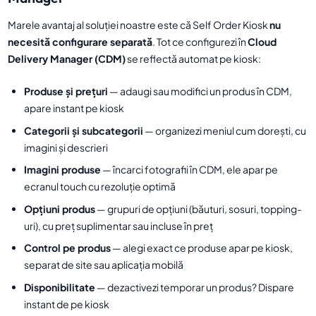
Marele avantaj al soluției noastre este că Self Order Kiosk
nu
necesită configurare separată
. Tot ce configurezi în
Cloud
Delivery Manager (CDM)
se reflectă automat pe kiosk:
Produse și prețuri
— adaugi sau modifici un produs în CDM,
apare instant pe kiosk
Categorii și subcategorii
— organizezi meniul cum dorești, cu
imagini și descrieri
Imagini produse
— încarci fotografii în CDM, ele apar pe
ecranul touch cu rezoluție optimă
Opțiuni produs
— grupuri de opțiuni (băuturi, sosuri, topping-
uri), cu preț suplimentar sau incluse în preț
Control pe produs
— alegi exact ce produse apar pe kiosk,
separat de site sau aplicația mobilă
Disponibilitate
— dezactivezi temporar un produs? Dispare
instant de pe kiosk