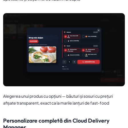
Alegerea unui produs cu opțiuni — băuturi și sosuri cu prețuri
afișate transparent, exact ca la marile lanțuri de fast-food
Personalizare completă din Cloud Delivery
Manager