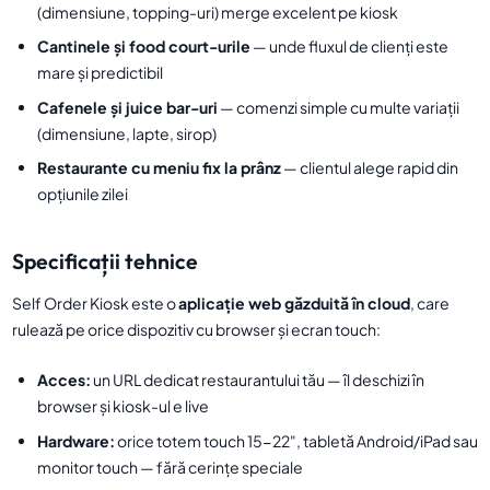
(dimensiune, topping-uri) merge excelent pe kiosk
Cantinele și food court-urile
— unde fluxul de clienți este
mare și predictibil
Cafenele și juice bar-uri
— comenzi simple cu multe variații
(dimensiune, lapte, sirop)
Restaurante cu meniu fix la prânz
— clientul alege rapid din
opțiunile zilei
Specificații tehnice
Self Order Kiosk este o
aplicație web găzduită în cloud
, care
rulează pe orice dispozitiv cu browser și ecran touch:
Acces:
un URL dedicat restaurantului tău — îl deschizi în
browser și kiosk-ul e live
Hardware:
orice totem touch 15-22", tabletă Android/iPad sau
monitor touch — fără cerințe speciale