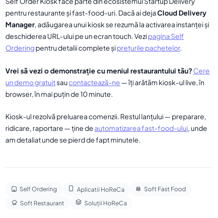
Self Order Kiosk face parte din ecosistemul Startup Delivery
pentru restaurante și fast-food-uri. Dacă ai deja
Cloud Delivery
Manager
, adăugarea unui kiosk se rezumă la activarea instanței și
deschiderea URL-ului pe un ecran touch. Vezi
pagina Self
Ordering
pentru detalii complete și
prețurile pachetelor
.
Vrei să vezi o demonstrație cu meniul restaurantului tău?
Cere
un demo gratuit
sau
contactează-ne
— îți arătăm kiosk-ul live, în
browser, în mai puțin de 10 minute.
Kiosk-ul rezolvă preluarea comenzii. Restul lanțului — preparare,
ridicare, raportare — ține de
automatizarea fast-food-ului
, unde
am detaliat unde se pierd de fapt minutele.
Self Ordering
Soft Fast Food
Aplicatii HoReCa
Soft Restaurant
Soluții HoReCa