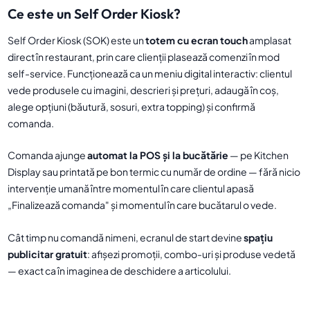
Ce este un Self Order Kiosk?
Self Order Kiosk (SOK) este un
totem cu ecran touch
amplasat
direct în restaurant, prin care clienții plasează comenzi în mod
self-service. Funcționează ca un meniu digital interactiv: clientul
vede produsele cu imagini, descrieri și prețuri, adaugă în coș,
alege opțiuni (băutură, sosuri, extra topping) și confirmă
comanda.
Comanda ajunge
automat la POS și la bucătărie
— pe Kitchen
Display sau printată pe bon termic cu număr de ordine — fără nicio
intervenție umană între momentul în care clientul apasă
„Finalizează comanda" și momentul în care bucătarul o vede.
Cât timp nu comandă nimeni, ecranul de start devine
spațiu
publicitar gratuit
: afișezi promoții, combo-uri și produse vedetă
— exact ca în imaginea de deschidere a articolului.