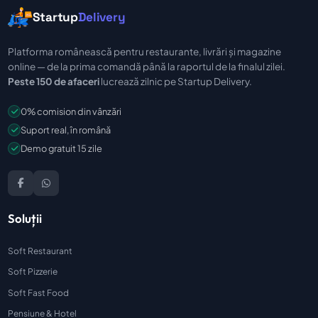
Startup
Delivery
Platforma românească pentru restaurante, livrări și magazine
online — de la prima comandă până la raportul de la finalul zilei.
Peste 150 de afaceri
lucrează zilnic pe Startup Delivery.
0% comision din vânzări
Suport real, în română
Demo gratuit 15 zile
Soluții
Soft Restaurant
Soft Pizzerie
Soft Fast Food
Pensiune & Hotel