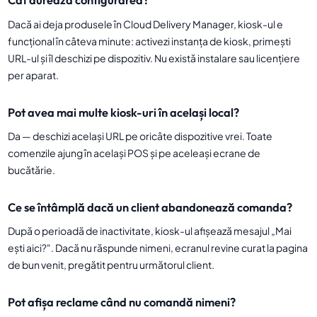
Dacă ai deja produsele în Cloud Delivery Manager, kiosk-ul e
funcțional în câteva minute: activezi instanța de kiosk, primești
URL-ul și îl deschizi pe dispozitiv. Nu există instalare sau licențiere
per aparat.
Pot avea mai multe kiosk-uri în același local?
Da — deschizi același URL pe oricâte dispozitive vrei. Toate
comenzile ajung în același POS și pe aceleași ecrane de
bucătărie.
Ce se întâmplă dacă un client abandonează comanda?
După o perioadă de inactivitate, kiosk-ul afișează mesajul „Mai
ești aici?". Dacă nu răspunde nimeni, ecranul revine curat la pagina
de bun venit, pregătit pentru următorul client.
Pot afișa reclame când nu comandă nimeni?