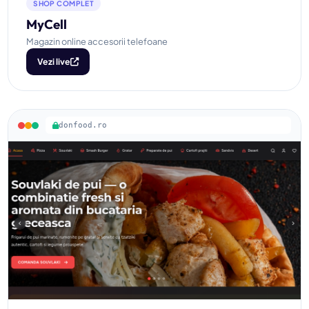
SHOP COMPLET
MyCell
Magazin online accesorii telefoane
Vezi live
donfood.ro
DonFood