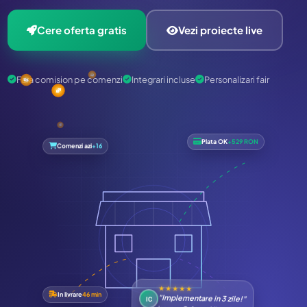
Cere oferta gratis
Vezi proiecte live
$
Fara comision pe comenzi
Integrari incluse
Personalizari fair
€
$
L
$
Plata OK
+217 RON
Comenzi azi
+19
SHOP
★★★★★
In livrare
46 min
"+30% vanzari in 2 luni"
DR