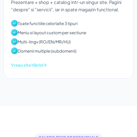
Prezentare + shop + catalog intr-un singur site. Pagini
"despre" si "servicii", iar in spate magazin functional.
Toate functiile celorlalte 3 tipuri
Meniu si layout custom per sectiune
Multi-lingv (RO/EN/MR/HU)
Domenii multiple (subdomenii)
Vreau site hibrid