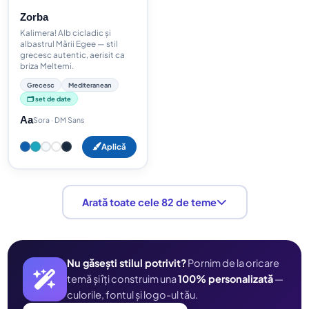
Zorba
Kalimera! Alb cicladic și
albastrul Mării Egee — stil
grecesc autentic, aerisit ca
briza Meltemi.
Grecesc
Mediteranean
🗂️ set de date
Aa
Sora · DM Sans
Aplică
Arată toate cele 82 de teme
Nu găsești stilul potrivit?
Pornim de la oricare
temă și îți construim una
100% personalizată
—
culorile, fontul și logo-ul tău.