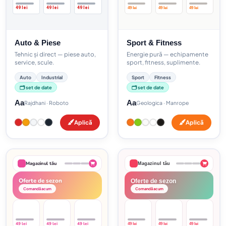
49 lei
49 lei
49 lei
49 lei
49 lei
49 lei
Auto & Piese
Sport & Fitness
Tehnic și direct — piese auto,
Energie pură — echipamente
service, scule.
sport, fitness, suplimente.
Auto
Industrial
Sport
Fitness
🗂️ set de date
🗂️ set de date
Aa
Aa
Rajdhani · Roboto
Geologica · Manrope
Aplică
Aplică
Magazinul tău
Magazinul tău
Oferte de sezon
Oferte de sezon
Comandă acum
Comandă acum
49 lei
49 lei
49 lei
49 lei
49 lei
49 lei