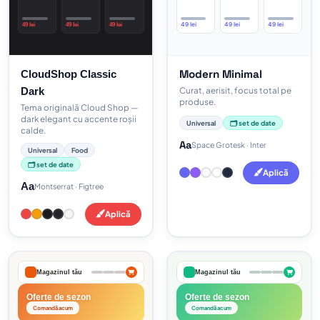
49 lei
49 lei
49 lei
49 lei
49 lei
49 lei
Modern Minimal
CloudShop Classic
Dark
Curat, aerisit, focus total pe
produse.
Tema originală Cloud Shop —
dark elegant cu accente roșii
Universal
🗂️ set de date
calde.
Aa
Space Grotesk · Inter
Universal
Food
🗂️ set de date
Aplică
Aa
Montserrat · Figtree
Aplică
Magazinul tău
Magazinul tău
Oferte de sezon
Oferte de sezon
Comandă acum
Comandă acum