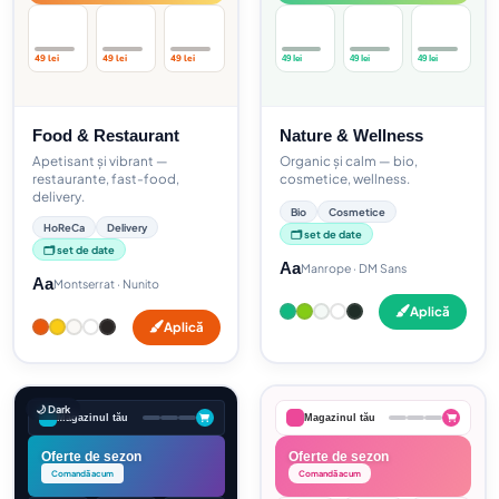
49 lei
49 lei
49 lei
49 lei
49 lei
49 lei
Food & Restaurant
Nature & Wellness
Apetisant și vibrant —
Organic și calm — bio,
restaurante, fast-food,
cosmetice, wellness.
delivery.
Bio
Cosmetice
HoReCa
Delivery
🗂️ set de date
🗂️ set de date
Aa
Manrope · DM Sans
Aa
Montserrat · Nunito
Aplică
Aplică
🌙 Dark
Magazinul tău
Magazinul tău
Oferte de sezon
Oferte de sezon
Comandă acum
Comandă acum