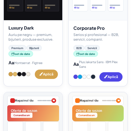
49 lei
49 lei
49 lei
49 lei
49 lei
49 lei
Corporate Pro
Luxury Dark
Auriu pe negru — premium,
Serios și profesional — B2B,
bijuterii, produse exclusive.
servicii, companii.
Premium
Bijuterii
B2B
Servicii
🗂️ set de date
🗂️ set de date
Plus Jakarta Sans · IBM Plex
Aa
Montserrat · Figtree
Aa
Sans
Aplică
Aplică
Magazinul tău
Magazinul tău
Oferte de sezon
Oferte de sezon
Comandă acum
Comandă acum