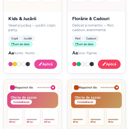
Kids & Jucării
Florărie & Cadouri
Vesel și jucăuș — jucării, copii,
Delicat și romantic — flori,
party.
cadouri, evenimente.
Copii
Jucării
Flori
Cadouri
🗂️ set de date
🗂️ set de date
Aa
Aa
Nunito · Nunito
Sora · Figtree
Aplică
Aplică
Magazinul tău
Magazinul tău
Oferte de sezon
Oferte de sezon
Comandă acum
Comandă acum
49 lei
49 lei
49 lei
49 lei
49 lei
49 lei