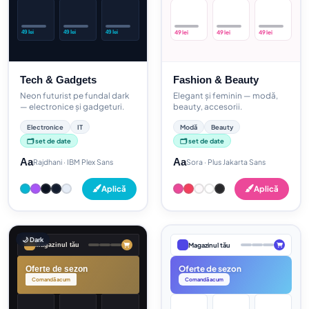
49 lei
49 lei
49 lei
49 lei
49 lei
49 lei
Tech & Gadgets
Fashion & Beauty
Neon futurist pe fundal dark
Elegant și feminin — modă,
— electronice și gadgeturi.
beauty, accesorii.
Electronice
IT
Modă
Beauty
🗂️ set de date
🗂️ set de date
Aa
Aa
Rajdhani · IBM Plex Sans
Sora · Plus Jakarta Sans
Aplică
Aplică
🌙 Dark
Magazinul tău
Magazinul tău
Oferte de sezon
Oferte de sezon
Comandă acum
Comandă acum