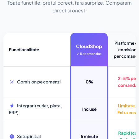
Toate functiile, pretul corect, fara surprize. Comparam
direct si onest.
Platforme c
CloudShop
Functionalitate
comision
per comand
2-5% per
Comision pe comenzi
0%
comanda
Integrari (curier, plata,
Limitate /
Incluse
ERP)
Extra cost
Rapid (cu
Setup initial
5 minute