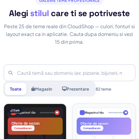
GALERIE TEME PROFESIONALE
Alegi
stilul
care ti se potriveste
Peste 25 de teme reale din CloudShop — culori, fonturi si
layout exact ca in aplicatie. Cauta dupa domeniu si vezi
15 din prima.
Toate
Magazin
Prezentare
82 teme
🌙 Dark
Magazinul tău
Magazinul tău
Oferte de sezon
Oferte de sezon
Comandă acum
Comandă acum