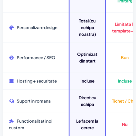
limitari)
Total (cu
Limitata la
Personalizare design
echipa
template-ur
noastra)
Optimizat
Performance / SEO
Bun
din start
Hosting + securitate
Incluse
Incluse
Direct cu
Suport in romana
Tichet / Cha
echipa
Functionalitati noi
Le facem la
Nu
custom
cerere