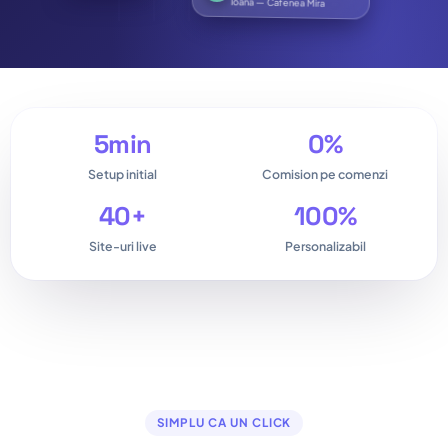
Dan — Restaurant La Conac
5
min
0
%
Setup initial
Comision pe comenzi
40
+
100
%
Site-uri live
Personalizabil
SIMPLU CA UN CLICK