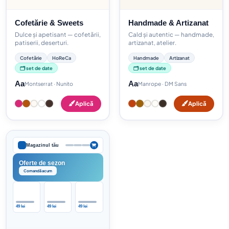
Cofetărie & Sweets
Handmade & Artizanat
Dulce și apetisant — cofetării,
Cald și autentic — handmade,
patiserii, deserturi.
artizanat, atelier.
Cofetărie
HoReCa
Handmade
Artizanat
🗂️ set de date
🗂️ set de date
Aa
Aa
Montserrat · Nunito
Manrope · DM Sans
Aplică
Aplică
Magazinul tău
Oferte de sezon
Comandă acum
49 lei
49 lei
49 lei