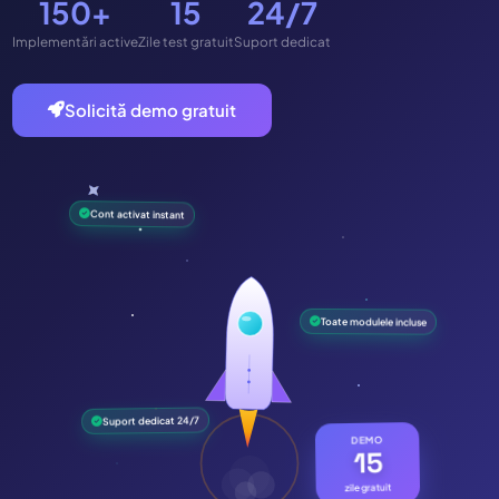
150+
15
24/7
Implementări active
Zile test gratuit
Suport dedicat
Solicită demo gratuit
Cont activat instant
Toate modulele incluse
Suport dedicat 24/7
DEMO
15
zile gratuit