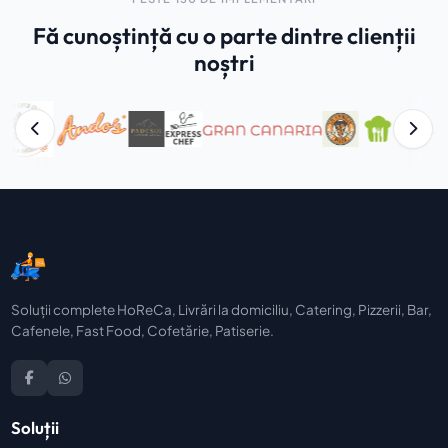
Fă cunoștință cu o parte dintre clienții
noștri
Soluții complete HoReCa, Livrări la domiciliu, Catering, Pizzerii, Bar,
Cafenele, Fast Food, Cofetărie, Patiserie.
Soluții