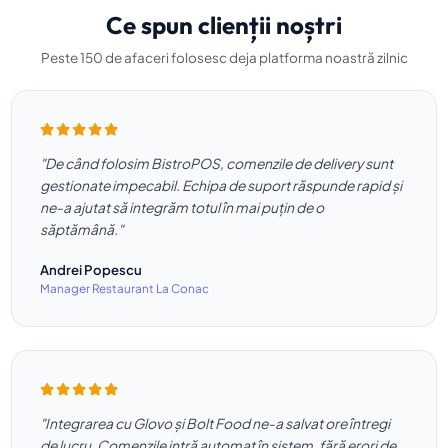
Ce spun clienții noștri
Peste 150 de afaceri folosesc deja platforma noastră zilnic
"De când folosim BistroPOS, comenzile de delivery sunt
gestionate impecabil. Echipa de suport răspunde rapid și
ne-a ajutat să integrăm totul în mai puțin de o
săptămână."
Andrei Popescu
Manager Restaurant La Conac
"Integrarea cu Glovo și Bolt Food ne-a salvat ore întregi
de lucru. Comenzile intră automat în sistem, fără erori de