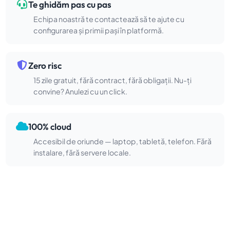
Te ghidăm pas cu pas
Echipa noastră te contactează să te ajute cu
configurarea și primii pași în platformă.
Zero risc
15 zile gratuit, fără contract, fără obligații. Nu-ți
convine? Anulezi cu un click.
100% cloud
Accesibil de oriunde — laptop, tabletă, telefon. Fără
instalare, fără servere locale.