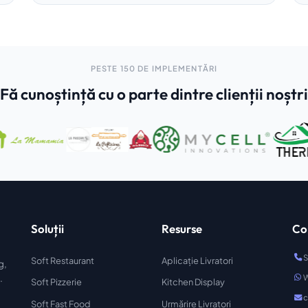
PESTE 150 DE IMPLEMENTĂRI
Fă cunoștință cu o parte dintre clienții noștri
Soluții
Resurse
Co
S
Soft Restaurant
Aplicație Livratori
g,
.
Soft Pizzerie
Kitchen Display
c
Soft Fast Food
Urmărire Livratori