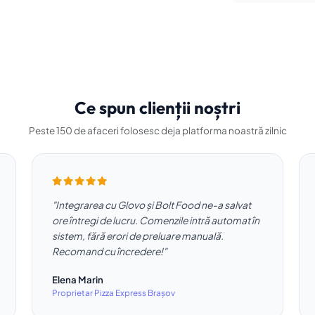
Ce spun clienții noștri
Peste 150 de afaceri folosesc deja platforma noastră zilnic
"Integrarea cu Glovo și Bolt Food ne-a salvat
ore întregi de lucru. Comenzile intră automat în
sistem, fără erori de preluare manuală.
Recomand cu încredere!"
Elena Marin
Proprietar Pizza Express Brașov