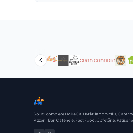
Soluții complete HoReCa, Livrări la domiciliu, Caterin
Pizzerii, Bar, Cafenele, Fast Food, Cofetărie, Patiserie