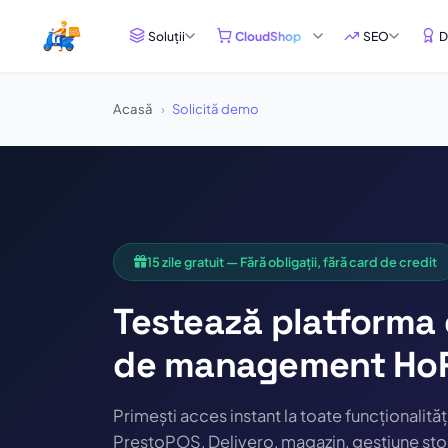
Soluții
CloudShop
SEO
D
Acasă
Solicită demo
15 zile gratuit — Fără obligații, fără card de credit
Testează platforma
de management HoR
Primești acces instant la toate funcționalită
PrestoPOS, Delivero, magazin, gestiune stocu