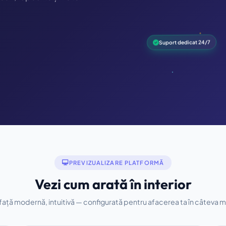
Suport dedicat 24/7
PREVIZUALIZARE PLATFORMĂ
Vezi cum arată în interior
față modernă, intuitivă — configurată pentru afacerea ta în câteva 