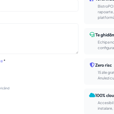
BistroPOS
rapoarte, 
platform
Te ghidăm
Echipa no
configurar
te
*
Zero risc
15 zile gr
Anulezi cu
oricând
100% clo
Accesibil
instalare,