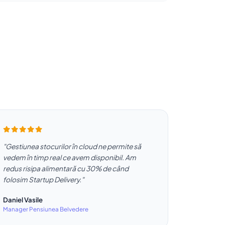
"Gestiunea stocurilor în cloud ne permite să
vedem în timp real ce avem disponibil. Am
redus risipa alimentară cu 30% de când
folosim Startup Delivery."
Daniel Vasile
Manager Pensiunea Belvedere