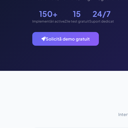
150+
15
24/7
Implementări active
Zile test gratuit
Suport dedicat
Solicită demo gratuit
Inter