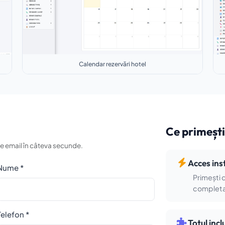
Calendar rezervări hotel
Ce primeșt
e email în câteva secunde.
Acces ins
Nume *
Primești 
completar
Telefon *
Totul incl