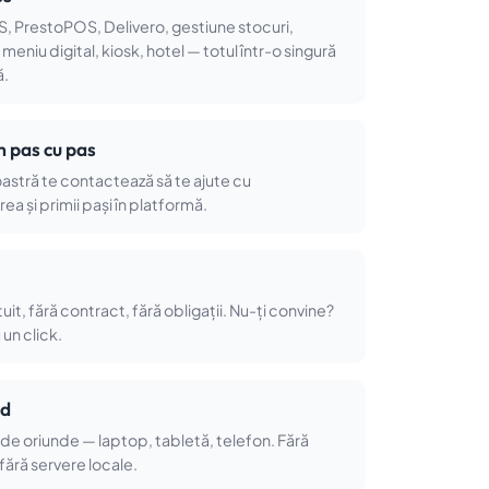
, PrestoPOS, Delivero, gestiune stocuri,
meniu digital, kiosk, hotel — totul într-o singură
ă.
 pas cu pas
astră te contactează să te ajute cu
ea și primii pași în platformă.
atuit, fără contract, fără obligații. Nu-ți convine?
 un click.
ud
 de oriunde — laptop, tabletă, telefon. Fără
 fără servere locale.