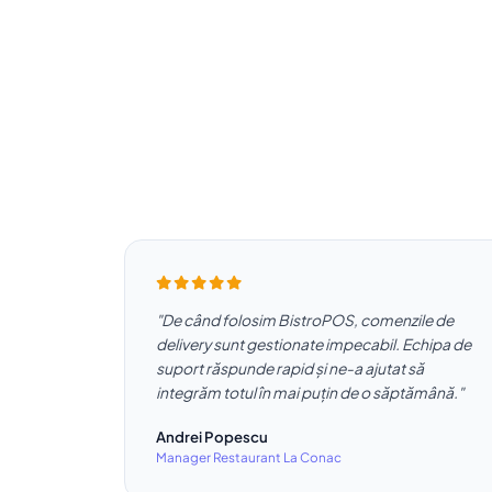
"De când folosim BistroPOS, comenzile de
delivery sunt gestionate impecabil. Echipa de
suport răspunde rapid și ne-a ajutat să
integrăm totul în mai puțin de o săptămână."
Andrei Popescu
Manager Restaurant La Conac