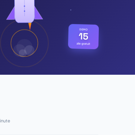
DEMO
15
zile gratuit
minute