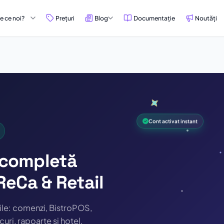
e ce noi?
Prețuri
Blog
Documentație
Noutăți
Cont activat instant
 completă
eCa & Retail
țile: comenzi, BistroPOS,
ri, rapoarte și hotel.