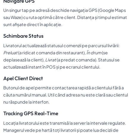
Navigare GPS
Un singur tap pe adresă deschide navigația GPS (Google Maps
sau Waze) cu ruta optimă către client. Distanța și timpul estimat
sunt afișate direct în aplicație.
Schimbare Status
Livratorul actualizează statusul comenzii pe parcursul livrării:
Preluat
(a ridicat comanda din restaurant),
În drum
(se
deplasează la client),
Livrat
(a predat comanda). Statusul se
actualizează instant în POS și pe ecranul clientului.
Apel Client Direct
Butonul de apel permite contactarea rapidă a clientului fără a
căuta numărul manual. Util când adresa nu este clară sau clientul
nu răspunde la interfon.
Tracking GPS Real-Time
Locația livratorului este transmisă la server la intervale regulate.
Managerul vede pe hartă toți livratorii și poate lua decizii de