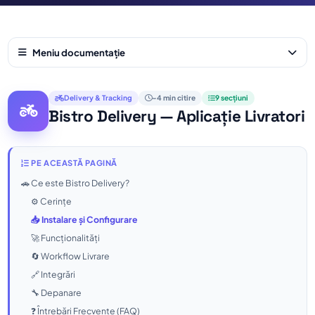
Meniu documentație
Delivery & Tracking
~4 min citire
9 secțiuni
Bistro Delivery — Aplicație Livratori
PE ACEASTĂ PAGINĂ
🚗 Ce este Bistro Delivery?
⚙️ Cerințe
📥 Instalare și Configurare
🚀 Funcționalități
🔄 Workflow Livrare
🔗 Integrări
🔧 Depanare
❓ Întrebări Frecvente (FAQ)