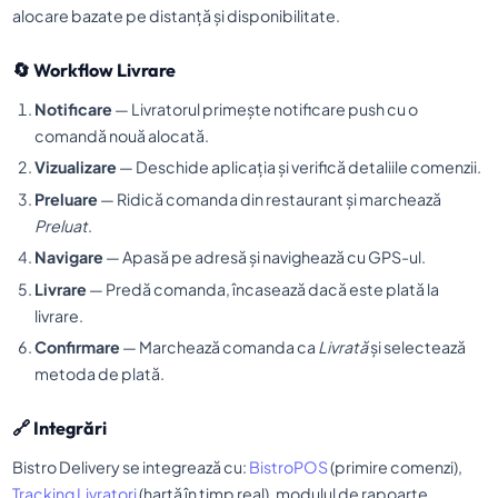
alocare bazate pe distanță și disponibilitate.
🔄 Workflow Livrare
Notificare
— Livratorul primește notificare push cu o
comandă nouă alocată.
Vizualizare
— Deschide aplicația și verifică detaliile comenzii.
Preluare
— Ridică comanda din restaurant și marchează
Preluat
.
Navigare
— Apasă pe adresă și navighează cu GPS-ul.
Livrare
— Predă comanda, încasează dacă este plată la
livrare.
Confirmare
— Marchează comanda ca
Livrată
și selectează
metoda de plată.
🔗 Integrări
Bistro Delivery se integrează cu:
BistroPOS
(primire comenzi),
Tracking Livratori
(hartă în timp real), modulul de rapoarte