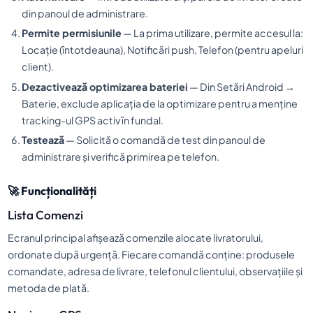
din panoul de administrare.
Permite permisiunile
— La prima utilizare, permite accesul la:
Locație (întotdeauna), Notificări push, Telefon (pentru apeluri
client).
Dezactivează optimizarea bateriei
— Din Setări Android →
Baterie, exclude aplicația de la optimizare pentru a menține
tracking-ul GPS activ în fundal.
Testează
— Solicită o comandă de test din panoul de
administrare și verifică primirea pe telefon.
🚀 Funcționalități
Lista Comenzi
Ecranul principal afișează comenzile alocate livratorului,
ordonate după urgență. Fiecare comandă conține: produsele
comandate, adresa de livrare, telefonul clientului, observațiile și
metoda de plată.