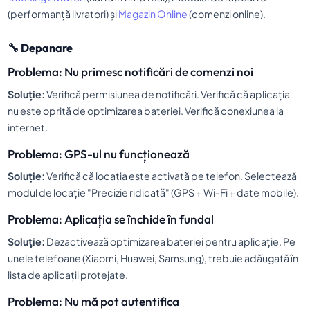
(performanță livratori) și
Magazin Online
(comenzi online).
🔧 Depanare
Problema: Nu primesc notificări de comenzi noi
Soluție:
Verifică permisiunea de notificări. Verifică că aplicația
nu este oprită de optimizarea bateriei. Verifică conexiunea la
internet.
Problema: GPS-ul nu funcționează
Soluție:
Verifică că locația este activată pe telefon. Selectează
modul de locație "Precizie ridicată" (GPS + Wi-Fi + date mobile).
Problema: Aplicația se închide în fundal
Soluție:
Dezactivează optimizarea bateriei pentru aplicație. Pe
unele telefoane (Xiaomi, Huawei, Samsung), trebuie adăugată în
lista de aplicații protejate.
Problema: Nu mă pot autentifica