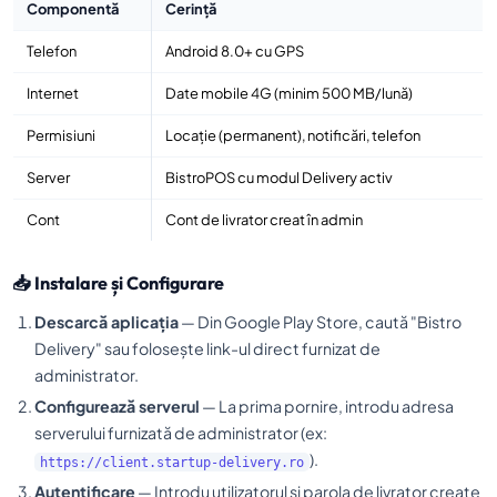
Componentă
Cerință
Telefon
Android 8.0+ cu GPS
Internet
Date mobile 4G (minim 500 MB/lună)
Permisiuni
Locație (permanent), notificări, telefon
Server
BistroPOS cu modul Delivery activ
Cont
Cont de livrator creat în admin
📥 Instalare și Configurare
Descarcă aplicația
— Din Google Play Store, caută "Bistro
Delivery" sau folosește link-ul direct furnizat de
administrator.
Configurează serverul
— La prima pornire, introdu adresa
serverului furnizată de administrator (ex:
).
https://client.startup-delivery.ro
Autentificare
— Introdu utilizatorul și parola de livrator create