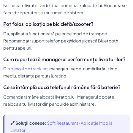
Nu, fiecare livrator vede doar comenzile alocate lui. Alocarea se
face de operator sau automat de sistem.
Pot folosi aplicația pe bicicletă/scooter?
Da, aplicația funcționează pe orice mod de transport.
Recomandat: suport telefon pe ghidon și cască Bluetooth
pentru apeluri.
Cum raportează managerul performanța livratorilor?
Din
panoul de tracking
, managerul vede: număr livrări, timp
mediu, distanța parcursă, rating.
Ce se întâmplă dacă telefonul rămâne fără baterie?
Comanda rămâne alocată livratorului. Managerul o poate
realoca altui livrator din panoul de administrare.
🔗 Soluții conexe:
Soft Restaurant
·
Aplicație Mobilă
Livratori