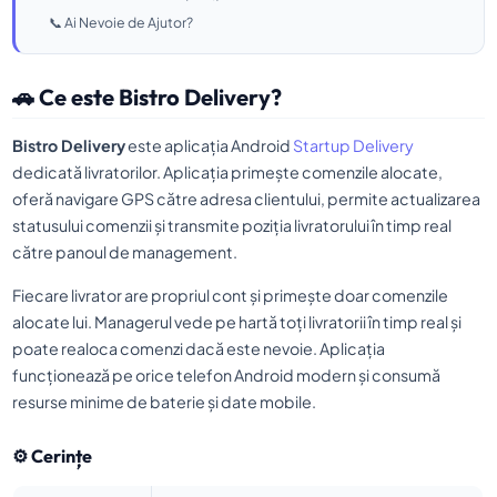
📞 Ai Nevoie de Ajutor?
🚗 Ce este Bistro Delivery?
Bistro Delivery
este aplicația Android
Startup Delivery
dedicată livratorilor. Aplicația primește comenzile alocate,
oferă navigare GPS către adresa clientului, permite actualizarea
statusului comenzii și transmite poziția livratorului în timp real
către panoul de management.
Fiecare livrator are propriul cont și primește doar comenzile
alocate lui. Managerul vede pe hartă toți livratorii în timp real și
poate realoca comenzi dacă este nevoie. Aplicația
funcționează pe orice telefon Android modern și consumă
resurse minime de baterie și date mobile.
⚙️ Cerințe