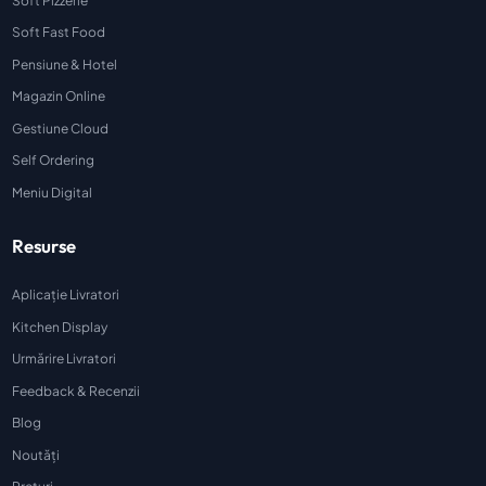
Soft Pizzerie
Soft Fast Food
Pensiune & Hotel
Magazin Online
Gestiune Cloud
Self Ordering
Meniu Digital
Resurse
Aplicație Livratori
Kitchen Display
Urmărire Livratori
Feedback & Recenzii
Blog
Noutăți