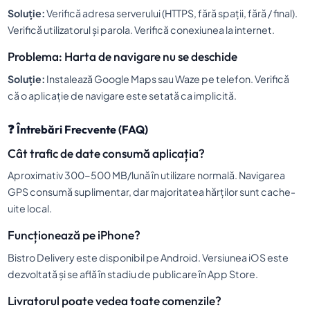
Soluție:
Verifică adresa serverului (HTTPS, fără spații, fără / final).
Verifică utilizatorul și parola. Verifică conexiunea la internet.
Problema: Harta de navigare nu se deschide
Soluție:
Instalează Google Maps sau Waze pe telefon. Verifică
că o aplicație de navigare este setată ca implicită.
❓ Întrebări Frecvente (FAQ)
Cât trafic de date consumă aplicația?
Aproximativ 300-500 MB/lună în utilizare normală. Navigarea
GPS consumă suplimentar, dar majoritatea hărților sunt cache-
uite local.
Funcționează pe iPhone?
Bistro Delivery este disponibil pe Android. Versiunea iOS este
dezvoltată și se află în stadiu de publicare în App Store.
Livratorul poate vedea toate comenzile?