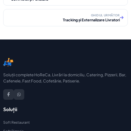
GHIDUL URMĂTOR
Tracking și Externalizare Livratori
Soluții complete HoReCa, Livrări la domiciliu, Catering, Pizzerii, Bar,
Cafenele, Fast Food, Cofetărie, Patiserie.
Soluții
Soft Restaurant